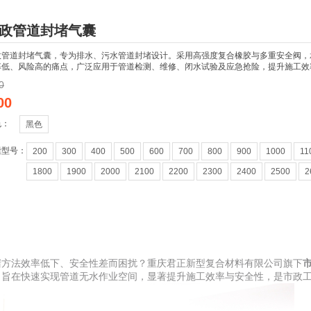
政管道封堵气囊
政管道封堵气囊，专为排水、污水管道封堵设计。采用高强度复合橡胶与多重安全阀，承压
率低、风险高的痛点，广泛应用于管道检测、维修、闭水试验及应急抢险，提升施工效
0
00
色：
黑色
囊型号：
200
300
400
500
600
700
800
900
1000
11
1800
1900
2000
2100
2200
2300
2400
2500
2
堵方法效率低下、安全性差而困扰？重庆君正新型复合材料有限公司旗下
，旨在快速实现管道无水作业空间，显著提升施工效率与安全性，是市政