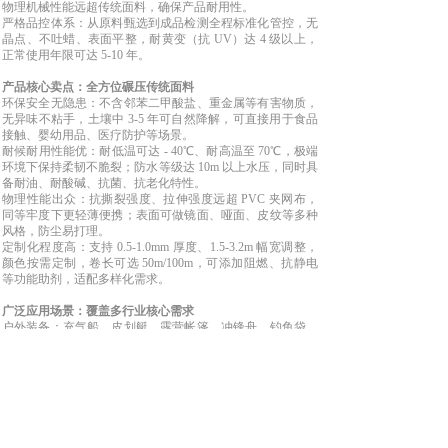
物理机械性能远超传统面料，确保产品耐用性。
严格品控体系：从原料甄选到成品检测全程标准化管控，无
晶点、不吐蜡、表面平整，耐黄变（抗 UV）达 4 级以上，
正常使用年限可达 5-10 年。
产品核心卖点：全方位碾压传统面料
环保安全无隐患：不含邻苯二甲酸盐、重金属等有害物质，
无异味不粘手，土壤中 3-5 年可自然降解，可直接用于食品
接触、婴幼用品、医疗防护等场景。
耐候耐用性能优：耐低温可达 - 40℃、耐高温至 70℃，极端
环境下保持柔韧不脆裂；防水等级达 10m 以上水压，同时具
备耐油、耐酸碱、抗菌、抗老化特性。
物理性能出众：抗撕裂强度、拉伸强度远超 PVC 夹网布，
同等牢度下更轻薄便携；表面可做镜面、哑面、皮纹等多种
风格，防尘易打理。
定制化程度高：支持 0.5-1.0mm 厚度、1.5-3.2m 幅宽调整，
颜色按需定制，卷长可选 50m/100m，可添加阻燃、抗静电
等功能助剂，适配多样化需求。
广泛应用场景：覆盖多行业核心需求
户外装备：充气船、皮划艇、露营帐篷、冲锋舟、钓鱼袋、
户外睡袋等，耐候防水适配复杂环境。
家居生活：充气床、婴幼用品、防水收纳袋、手袋箱包、沙
发面料、止滑垫等，环保舒适兼顾实用。
医疗包装：手术服辅料、医疗防护套、无菌包装材料等，生
物相容性佳，符合医疗行业标准。
工业农业：软体储液罐、货运篷布、设备防护罩、农作物防
护布等，结实耐用易收纳。