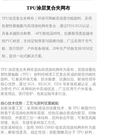
TPU涂层复合夹网布
TPU涂层复合夹网布｜环保可降解高强度功能面料。采用
热塑性聚氨酯与高强涤纶网布复合，通过FDA/SGS认证，
具备卓越防水耐磨、-40℃耐低温特性。抗撕裂强度超越传
统PVC材质，支持定制厚度与阻燃功能，广泛应用于充气
船、医疗防护、户外装备领域。20年生产经验支持OEM定
制，提供一站式解决方案。
TPU 涂层复合夹网布是由高强涤纶网布为基布，双面涂覆热
塑性聚氨酯（TPU） 材料经精准工艺复合而成的新型功能性
面料。它兼具环保无毒、防水耐磨、抗撕抗拉、耐候性强等
核心优势，通过 SGS、REACH、FDA 等多项权威认证，成
为替代 PVC 夹网布的中高端优选，广泛应用于户外装备、
家居用品、医疗防护、包装运输等多行业。
核心技术优势：工艺与原料双重赋能
创新涂覆工艺：采用精准温控涂覆技术，将 TPU 树脂均匀
附着于高强涤纶夹网布双面，经热压融合形成内胶层、织物
增强层、外胶层三位一体结构，层间粘合牢固，可耐受高频
焊接、热压、车缝等多种加工方式。
优质基材组合：选用 500D-1500D 低缩高强涤纶网布作为基
布，断裂强度高、稳定性强；搭配聚醚高分子 TPU 材料，